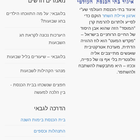
מאמרים חדשים
איגוד בתי-הכנסת העולמי שע"י
בלוגבאי: על מה התווכחו הילדים
ארגון איילת השחר
הוקם כדי
בחג שבועות?
לסייע ולתרום להרמת קרן
"המוסד" הזה שהוא אבן היסוד
של החיים הרוחניים בישראל –
היערכות נכונה לקראת חג
"מקדש המעט" הוא לוז ההוויה
השבועות
הדתית, מערכת אטרקטיבית
שאנשים מתייצבים אליה
בלוגבאי – שיעורים בליל שבועות
וולונטרית בלי אף צו של כפייה,
וככזו – היא מתבקשת להשתבח
מנהגי הקהילות לשבועות
ולהשתפר.
חפצים שנשכחו בבית הכנסת -
בין הלכה למעשה
הדרכה לגבאי
בית הכנסת בימות השנה
התנהלות וכספים